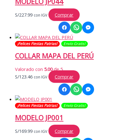
MODELO JP044
S/
227.99
Comprar
con IGV
¡Felices Fiestas Patrias!
Envío Gratis​​​!
COLLAR MAPA DEL PERÚ
Valorado con
5.00
de 5
S/
123.46
Comprar
con IGV
¡Felices Fiestas Patrias!
Envío Gratis​​​!
MODELO JP001
S/
169.99
Comprar
con IGV