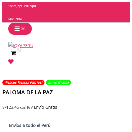
Ir
Socios Joya Perú aquí
al
contenido
Mi cuenta
Buscar
¡Felices Fiestas Patrias!
Envío Gratis​​​!
PALOMA DE LA PAZ
S/
123.46
Envío Gratis
con IGV
Envíos a todo el
Perú