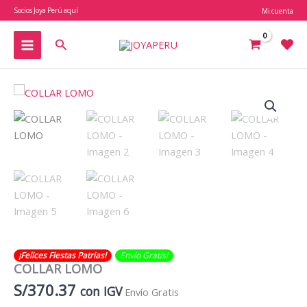
Ir
Socios Joya Perú aquí
Mi cuenta
al
contenido
Buscar
¡Felices Fiestas Patrias!
Envío Gratis​​​!
COLLAR LOMO
S/
370.37
con IGV
Envío Gratis