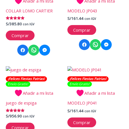
Añadir a mi lista
Añadir a mi lista
COLLAR LOMO CARTIER
MODELO JP043
S/
161.44
con IGV
Valorado
S/
385.80
con IGV
con
Comprar
5.00
de 5
Comprar
¡Felices Fiestas Patrias!
¡Felices Fiestas Patrias!
Envío Gratis​​​!
Envío Gratis​​​!
Añadir a mi lista
Añadir a mi lista
juego de espiga
MODELO JP041
S/
161.44
con IGV
Valorado
S/
956.90
con IGV
con
Comprar
5.00
de 5
Comprar