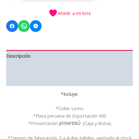
Añadir a mi lista
Descripción
Información adicional
Valoraciones (0)
*Incluye:
*Collar Lomo
*Plata peruana de Exportación 950
*Presentación
JOYAPERÚ
(Caja y Bolsa)
*Tiempo de fabricación: 3 a 4 días hábiles, agotado el stock