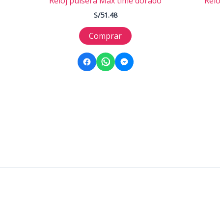
Reloj pulsera Max time dorado
Relo
S/
51.48
Comprar