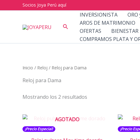
Ir
Socios Joya Perú aquí
al
INVERSIONISTA
ORO 
contenido
AROS DE MATRIMONIO
Buscar
OFERTAS
BIENESTAR
COMPRAMOS PLATA Y O
Inicio
/
Reloj
/ Reloj para Dama
Reloj para Dama
Ordenado
Mostrando los 2 resultados
por
los
últimos
AGOTADO
¡Precio Especial!
¡Precio Espe