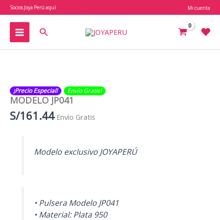
Ir
Socios Joya Perú aquí
Mi cuenta
al
contenido
Buscar
¡Precio Especial!
Envío Gratis​​​!
MODELO JP041
S/
161.44
Envío Gratis
Modelo exclusivo JOYAPERÚ
• Pulsera Modelo JP041
• Material: Plata 950