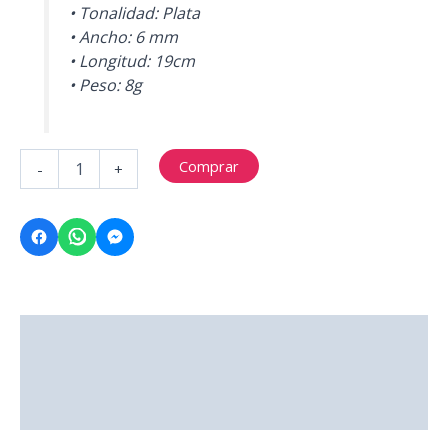
• Tonalidad: Plata
• Ancho: 6 mm
• Longitud: 19cm
• Peso: 8g
MODELO
Comprar
-
+
JP041
cantidad
Descripción
Información adicional
Valoraciones (0)