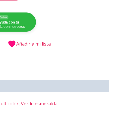
Online
yuda con tu
a con nosotros
Añadir a mi lista
ulticolor
,
Verde esmeralda