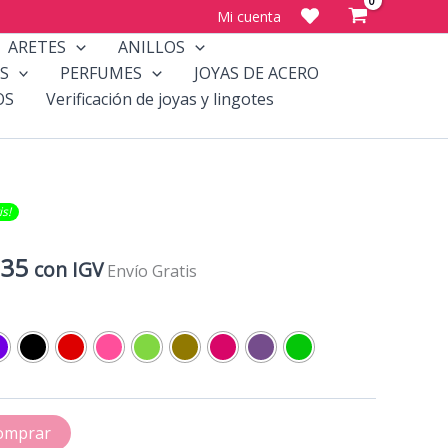
Mi cuenta
ARETES
ANILLOS
S
PERFUMES
JOYAS DE ACERO
OS
Verificación de joyas y lingotes
​​!
El
.35
con IGV
Envío Gratis
precio
al
actual
es:
84.
S/180.35.
omprar