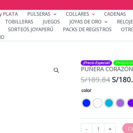
y PLATA
PULSERAS
COLLARES
CADENAS
TOBILLERAS
JUEGOS
JOYAS DE ORO
RELOJE
SORTEOS JOYAPERÚ
PACKS DE REGISTROS
OTR
RO
¡Precio Especial!
Envío Gratis​
PUÑERA CORAZÓN
El
S/
189.84
S/
180
precio
color
origin
era:
S/189.
PUÑERA
C
-
+
CORAZÓN