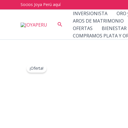
Ir
Socios Joya Perú aquí
al
INVERSIONISTA
ORO 
contenido
AROS DE MATRIMONIO
Buscar
OFERTAS
BIENESTAR
COMPRAMOS PLATA Y O
¡Oferta!