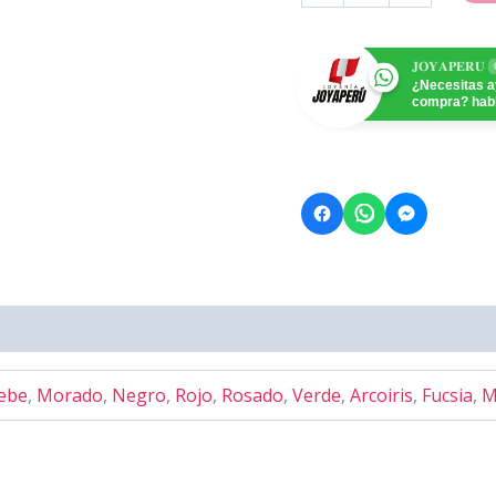
cantidad
𝐉𝐎𝐘𝐀𝐏𝐄𝐑𝐔
¿Necesitas a
compra? habl
bebe
,
Morado
,
Negro
,
Rojo
,
Rosado
,
Verde
,
Arcoiris
,
Fucsia
,
M