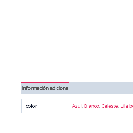
Información adicional
Valoraciones (0)
color
Azul
,
Blanco
,
Celeste
,
Lila 