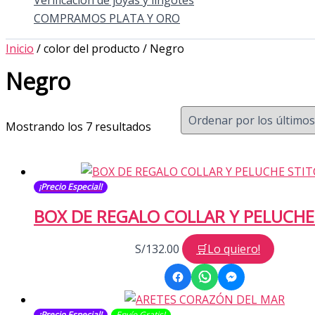
Verificación de joyas y lingotes
COMPRAMOS PLATA Y ORO
Inicio
/ color del producto / Negro
Negro
Ordenado
Mostrando los 7 resultados
por
los
últimos
¡Precio Especial!
BOX DE REGALO COLLAR Y PELUCHE
Este
S/
132.00
🛒Lo quiero!
produc
tiene
múltipl
¡Precio Especial!
Envío Gratis​​​!