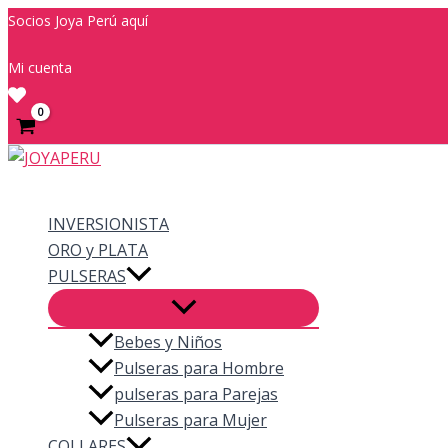
Ir
Socios Joya Perú aquí
al
Mi cuenta
contenido
Buscar
INVERSIONISTA
ORO y PLATA
PULSERAS
Bebes y Niños
Pulseras para Hombre
pulseras para Parejas
Pulseras para Mujer
COLLARES