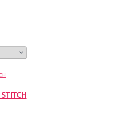
 STITCH
to
es