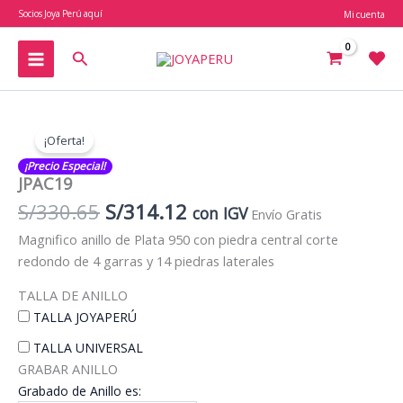
Ir
Socios Joya Perú aquí
Mi cuenta
al
contenido
Buscar
¡Oferta!
¡Precio Especial!
JPAC19
El
El
S/
330.65
S/
314.12
con IGV
Envío Gratis
precio
precio
Magnifico anillo de Plata 950 con piedra central corte
original
actual
redondo de 4 garras y 14 piedras laterales
era:
es:
S/330.65.
S/314.12.
TALLA DE ANILLO
TALLA JOYAPERÚ
TALLA UNIVERSAL
GRABAR ANILLO
Grabado de Anillo es: