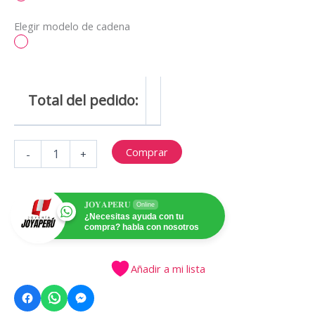
Elegir modelo de cadena
Total del pedido:
Collar
Comprar
-
+
Cruz
con
nombre
personalizado
𝐉𝐎𝐘𝐀𝐏𝐄𝐑𝐔
Online
en
¿Necesitas ayuda con tu
compra? habla con nosotros
plata
950
cantidad
Añadir a mi lista