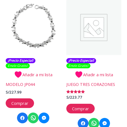
¡Precio Especial!
¡Precio Especial!
Envío Gratis​​​!
Envío Gratis​​​!
Añadir a mi lista
Añadir a mi lista
MODELO JP044
JUEGO TRES CORAZONES
S/
227.99
Valorado
S/
223.77
con
Comprar
5.00
de 5
Comprar