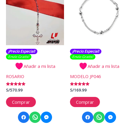
¡Precio Especial!
¡Precio Especial!
Envío Gratis​​​!
Envío Gratis​​​!
Añadir a mi lista
Añadir a mi lista
ROSARIO
MODELO JP046
Valorado
S/
570.99
Valorado
S/
169.99
con
con
5.00
5.00
de 5
de 5
Comprar
Comprar