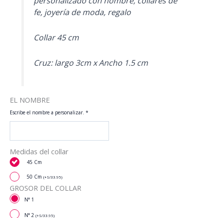
personalizado con nombre, collares de
fe, joyería de moda, regalo
Collar 45 cm
Cruz: largo 3cm x Ancho 1.5 cm
EL NOMBRE
Escribe el nombre a personalizar.
*
Medidas del collar
45 Cm
50 Cm
(
+
S/
33.95
)
GROSOR DEL COLLAR
N° 1
N° 2
(
+
S/
33.95
)