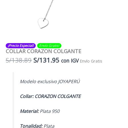
¡Precio Especial!
Envío Gratis​​​!
COLLAR CORAZON COLGANTE
El
El
S/
138.89
S/
131.95
con IGV
Envío Gratis
precio
precio
original
actual
era:
es:
Modelo exclusivo JOYAPERÚ
S/138.89.
S/131.95.
Collar: CORAZON COLGANTE
Material:
Plata 950
Tonalidad:
Plata