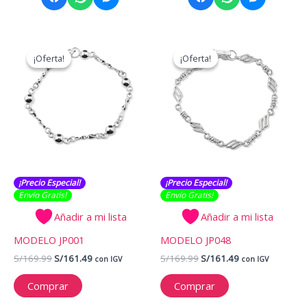
¡Oferta!
¡Oferta!
¡Oferta!
¡Oferta!
¡Precio Especial!
¡Precio Especial!
Envío Gratis​​​!
Envío Gratis​​​!
Añadir a mi lista
Añadir a mi lista
MODELO JP001
MODELO JP048
El
El
El
El
S/
169.99
S/
161.49
S/
169.99
S/
161.49
con IGV
con IGV
precio
precio
precio
precio
original
actual
original
actual
Comprar
Comprar
era:
es:
era:
es:
S/169.99.
S/161.49.
S/169.99.
S/161.49.