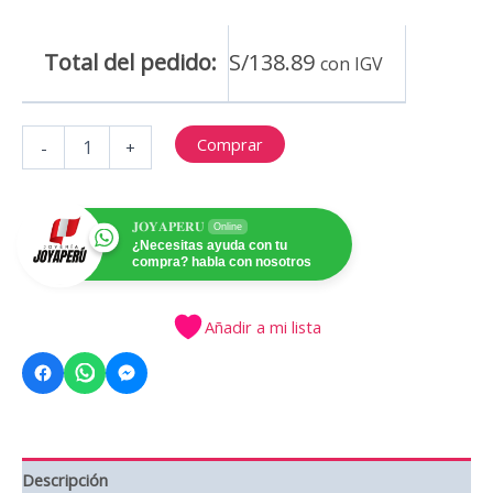
Total del pedido:
S/
138.89
con IGV
COLLAR
Comprar
-
+
CORAZON
COLGANTE
cantidad
𝐉𝐎𝐘𝐀𝐏𝐄𝐑𝐔
Online
¿Necesitas ayuda con tu
compra? habla con nosotros
Añadir a mi lista
Descripción