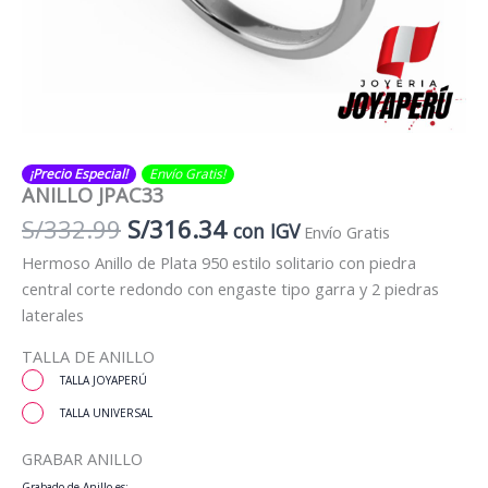
¡Precio Especial!
Envío Gratis​​​!
ANILLO JPAC33
El
El
S/
332.99
S/
316.34
con IGV
Envío Gratis
precio
precio
Hermoso Anillo de Plata 950 estilo solitario con piedra
original
actual
central corte redondo con engaste tipo garra y 2 piedras
era:
es:
laterales
S/332.99.
S/316.34.
TALLA DE ANILLO
TALLA JOYAPERÚ
TALLA UNIVERSAL
GRABAR ANILLO
Grabado de Anillo es: