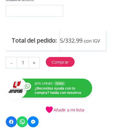
Total del pedido:
S/
332.99
con IGV
ANILLO
Comprar
-
+
JPAC33
cantidad
𝐉𝐎𝐘𝐀𝐏𝐄𝐑𝐔
Online
¿Necesitas ayuda con tu
compra? habla con nosotros
Añadir a mi lista