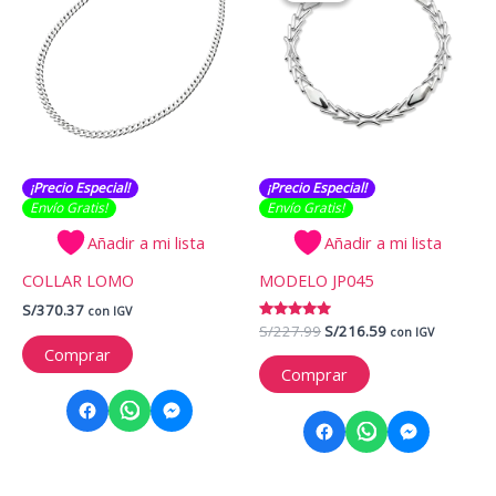
¡Precio Especial!
¡Precio Especial!
Envío Gratis​​​!
Envío Gratis​​​!
Añadir a mi lista
Añadir a mi lista
COLLAR LOMO
MODELO JP045
S/
370.37
con IGV
El
El
Valorado
S/
227.99
S/
216.59
con IGV
con
precio
precio
Comprar
5.00
original
actual
de 5
Comprar
era:
es:
S/227.99.
S/216.59.