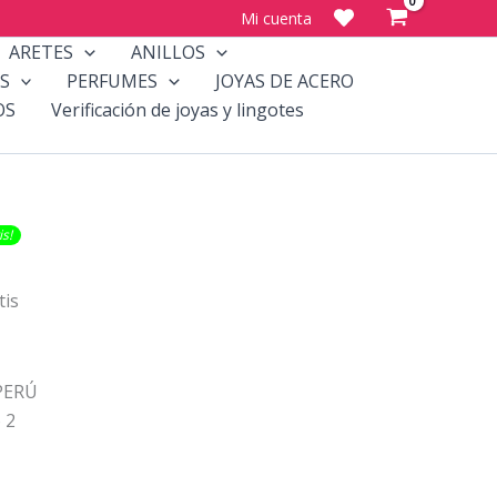
Mi cuenta
ARETES
ANILLOS
S
PERFUMES
JOYAS DE ACERO
OS
Verificación de joyas y lingotes
​​!
tis
APERÚ
o 2