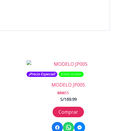
¡Precio Especial!
Envío Gratis​​​!
MODELO JP005
S/
169.99
Valorado con
5.00
de 5
Comprar