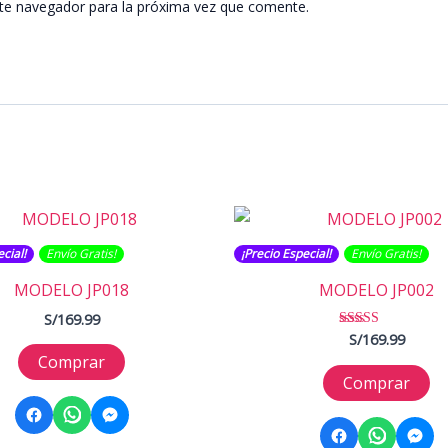
te navegador para la próxima vez que comente.
cial!
Envío Gratis​​​!
¡Precio Especial!
Envío Gratis​​​!
MODELO JP018
MODELO JP002
S/
169.99
S/
169.99
Valorado con
5.00
Comprar
de 5
Comprar