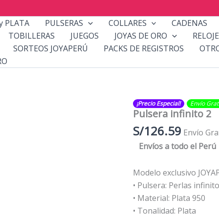
y PLATA
PULSERAS
COLLARES
CADENAS
TOBILLERAS
JUEGOS
JOYAS DE ORO
RELOJE
SORTEOS JOYAPERÚ
PACKS DE REGISTROS
OTR
RO
¡Precio Especial!
Envío Gratis​
Pulsera infinito 2
S/
126.59
Envío Gra
Envíos a todo el
Perú
Modelo exclusivo JOY
• Pulsera: Perlas infinit
• Material: Plata 950
• Tonalidad: Plata