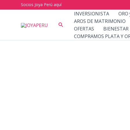
Ir
Socios Joya Perú aquí
al
INVERSIONISTA
ORO 
contenido
AROS DE MATRIMONIO
Buscar
OFERTAS
BIENESTAR
COMPRAMOS PLATA Y O