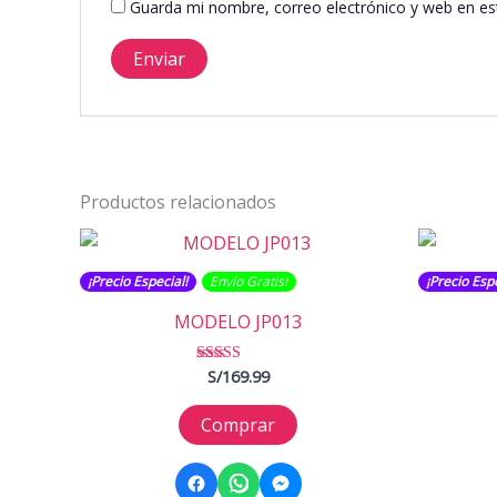
Guarda mi nombre, correo electrónico y web en es
Productos relacionados
¡Precio Especial!
Envío Gratis​​​!
¡Precio Espe
MODELO JP013
S/
169.99
Valorado con
5.00
de 5
Comprar