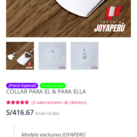
¡Precio Especial!
Envío Gratis​​​!
COLLAR PARA EL & PARA ELLA
(
2
valoraciones de clientes)
Valorado
2
S/
416.67
Envío Gratis
con
5.00
de 5 en
base a
valoraciones
de clientes
Modelo exclusivo JOYAPERÚ