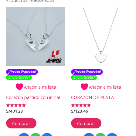
Productos relacionados
¡Precio Especial!
¡Precio Especial!
Envío Gratis​​​!
Envío Gratis​​​!
Añadir a mi lista
Añadir a mi lista
Corazón partido con inicial
CORAZÓN DE PLATA
Valorado
S/
401.23
Valorado
S/
123.46
con
con
5.00
5.00
de 5
de 5
Comprar
Comprar