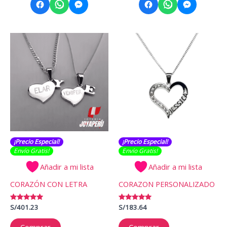
¡Precio Especial!
¡Precio Especial!
Envío Gratis​​​!
Envío Gratis​​​!
Añadir a mi lista
Añadir a mi lista
CORAZÓN CON LETRA
CORAZON PERSONALIZADO
Valorado
S/
401.23
Valorado
S/
183.64
con
con
5.00
5.00
de 5
de 5