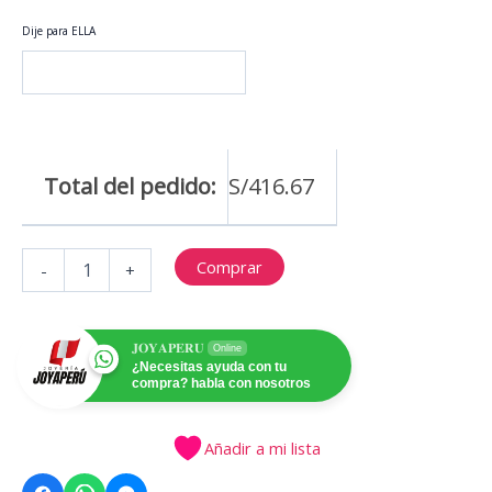
Dije para ELLA
Total del pedido:
S/
416.67
COLLAR
Comprar
-
+
PARA
EL
&
PARA
𝐉𝐎𝐘𝐀𝐏𝐄𝐑𝐔
Online
ELLA
¿Necesitas ayuda con tu
compra? habla con nosotros
cantidad
Añadir a mi lista