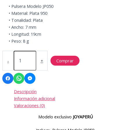
• Pulsera Modelo JP050
• Material: Plata 950
• Tonalidad: Plata
• Ancho: 7 mm
• Longitud: 19cm
• Peso: 8 g
MODELO
JP050
-
+
Comprar
cantidad
Descripción
Información adicional
Valoraciones (0)
Modelo exclusivo
JOYAPERÚ
Incluye: Pulsera Modelo JP050