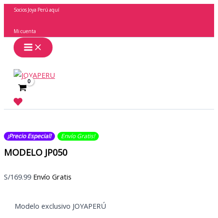
Ir
Socios Joya Perú aquí
al
contenido
Mi cuenta
Buscar
¡Precio Especial!
Envío Gratis​​​!
MODELO JP050
S/
169.99
Envío Gratis
Modelo exclusivo JOYAPERÚ