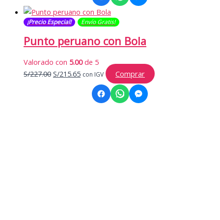
era:
es:
¡Precio Especial!
Envío Gratis​​​!
S/189.90.
S/180.41.
Punto peruano con Bola
Valorado con
5.00
de 5
El
El
S/
227.00
S/
215.65
Comprar
con IGV
precio
precio
original
actual
era:
es:
S/227.00.
S/215.65.