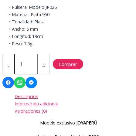
S/220.26.
S/209.25.
• Pulsera: Modelo JP026
• Material: Plata 950
• Tonalidad: Plata
• Ancho: 5 mm
• Longitud: 19cm
• Peso: 7.5g
MODELO
JP026
-
+
Comprar
cantidad
Descripción
Información adicional
Valoraciones (0)
Modelo exclusivo
JOYAPERÚ