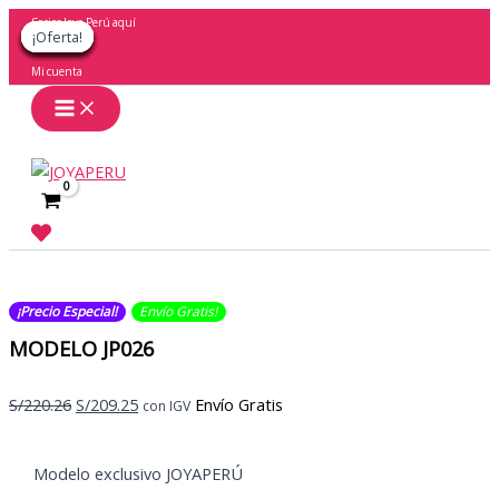
Ir
Socios Joya Perú aquí
¡Oferta!
¡Oferta!
¡Oferta!
¡Oferta!
¡Oferta!
¡Oferta!
¡Oferta!
¡Oferta!
¡Oferta!
al
contenido
Mi cuenta
Buscar
¡Precio Especial!
Envío Gratis​​​!
MODELO JP026
El
El
S/
220.26
S/
209.25
Envío Gratis
con IGV
precio
precio
original
actual
Modelo exclusivo JOYAPERÚ
era:
es: