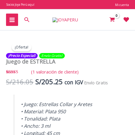
Ir
Socios Joya Perú aquí
Mi cuenta
al
contenido
Buscar
¡Oferta!
¡Precio Especial!
Envío Gratis​​​!
Juego de ESTRELLA
(
1
valoración de cliente)
Valorado
1
El
El
S/
216.05
S/
205.25
con IGV
Envío Gratis
con
5.00
de
5 en base a
precio
precio
valoración
original
actual
de un
cliente
era:
es:
• Juego: Estrellas Collar y Aretes
S/216.05.
S/205.25.
• Material: Plata 950
• Tonalidad: Plata
• Ancho: 3 ml
• Longitud: 45 cm