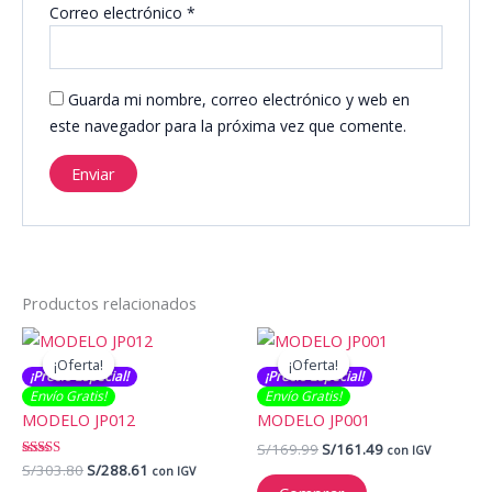
Correo electrónico
*
Guarda mi nombre, correo electrónico y web en
este navegador para la próxima vez que comente.
Productos relacionados
¡Oferta!
¡Oferta!
¡Oferta!
¡Oferta!
¡Precio Especial!
¡Precio Especial!
Envío Gratis​​​!
Envío Gratis​​​!
MODELO JP012
MODELO JP001
El
El
S/
169.99
S/
161.49
con IGV
precio
precio
El
El
Valorado
S/
303.80
S/
288.61
con IGV
con
original
actual
precio
precio