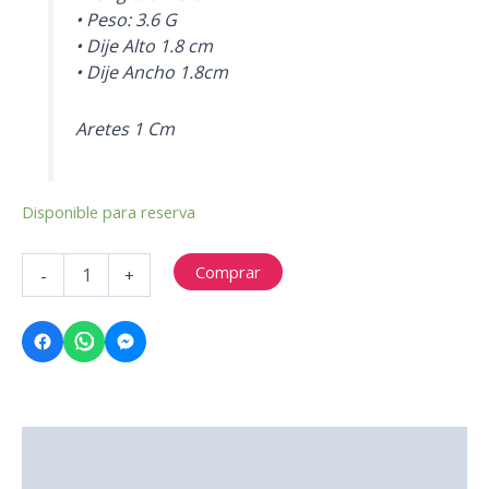
• Peso: 3.6 G
• Dije Alto 1.8 cm
• Dije Ancho 1.8cm
Aretes 1 Cm
Disponible para reserva
Juego
Comprar
-
+
de
ESTRELLA
cantidad
Descripción