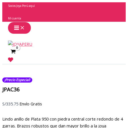
Ir
Socios Joya Perú aquí
al
contenido
Mi cuenta
Buscar
¡Precio Especial!
JPAC36
S/
335.75
Envío Gratis
Lindo anillo de Plata 950 con piedra central corte redondo de 4
garras. Brazos robustos que dan mayor brillo a la joya