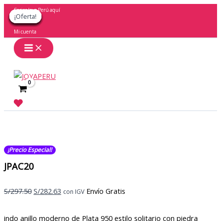
Ir
Socios Joya Perú aquí
¡Oferta!
¡Oferta!
¡Oferta!
¡Oferta!
¡Oferta!
¡Oferta!
¡Oferta!
¡Oferta!
¡Oferta!
al
contenido
Mi cuenta
Buscar
¡Precio Especial!
JPAC20
El
El
S/
297.50
S/
282.63
Envío Gratis
con IGV
precio
precio
original
actual
indo anillo moderno de Plata 950 estilo solitario con piedra