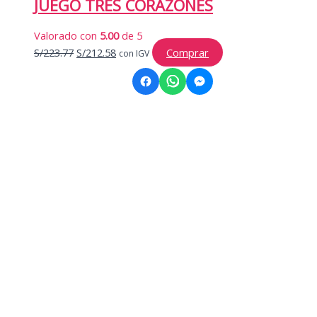
JUEGO TRES CORAZONES
Valorado con
5.00
de 5
El
El
S/
223.77
S/
212.58
Comprar
con IGV
precio
precio
original
actual
era:
es:
S/223.77.
S/212.58.