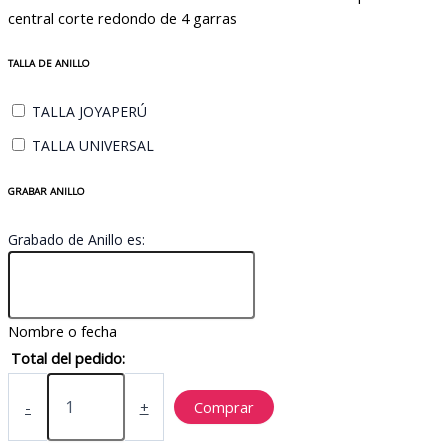
era:
es:
central corte redondo de 4 garras
S/297.50.
S/282.63.
TALLA DE ANILLO
TALLA JOYAPERÚ
TALLA UNIVERSAL
GRABAR ANILLO
Grabado de Anillo es:
Nombre o fecha
Total del pedido:
JPAC20
cantidad
-
+
Comprar