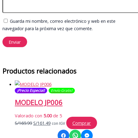
Guarda mi nombre, correo electrónico y web en este
navegador para la próxima vez que comente.
Productos relacionados
¡Precio Especial!
Envío Gratis​​​!
MODELO JP006
Valorado con
5.00
de 5
El
El
S/
169.99
S/
161.49
Comprar
con IGV
precio
precio
original
actual