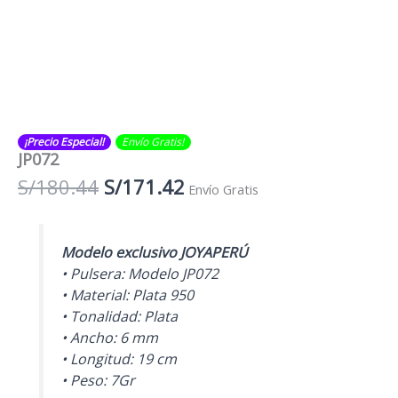
¡Precio Especial!
Envío Gratis​​​!
JP072
El
El
S/
180.44
S/
171.42
Envío Gratis
precio
precio
original
actual
era:
es:
Modelo exclusivo JOYAPERÚ
S/180.44.
S/171.42.
• Pulsera: Modelo JP072
• Material: Plata 950
• Tonalidad: Plata
• Ancho: 6 mm
• Longitud: 19 cm
• Peso: 7Gr