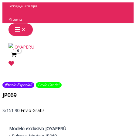
Ir
Socios Joya Perú aquí
al
contenido
Mi cuenta
Buscar
¡Precio Especial!
Envío Gratis​​​!
JP069
S/
151.90
Envío Gratis
Modelo exclusivo JOYAPERÚ
• Pulsera: Modelo JP069