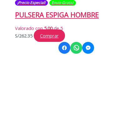
¡Precio Especial!
Envío Gratis​​​!
PULSERA ESPIGA HOMBRE
Valorado con
5.00
de 5
S/
262.35
Comprar