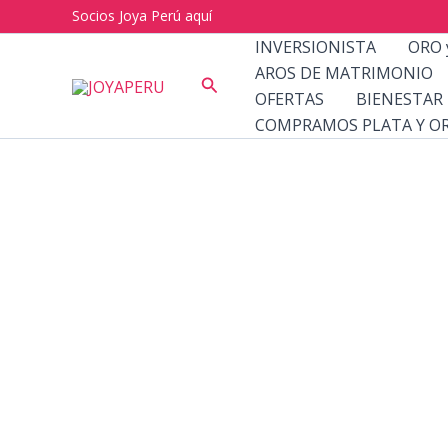
Ir
Socios Joya Perú aquí
al
INVERSIONISTA
ORO 
contenido
AROS DE MATRIMONIO
Buscar
OFERTAS
BIENESTAR
COMPRAMOS PLATA Y O