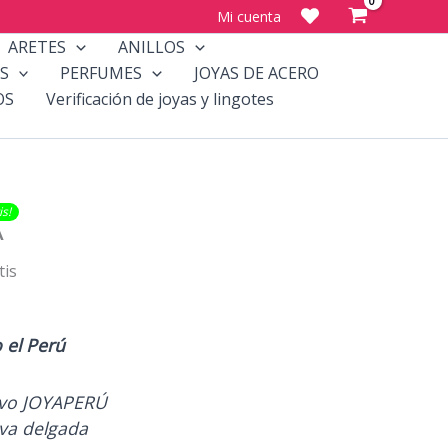
Mi cuenta
ARETES
ANILLOS
S
PERFUMES
JOYAS DE ACERO
OS
Verificación de joyas y lingotes
​​!
A
tis
o el
Perú
ivo JOYAPERÚ
ava delgada