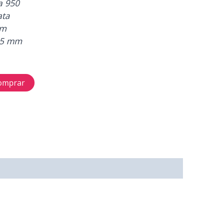
ta 950
ata
cm
x 5 mm
omprar