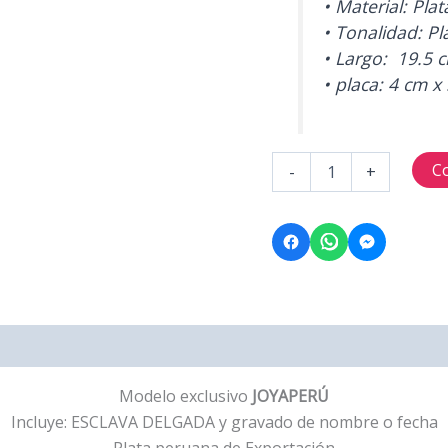
• Material: Pla
• Tonalidad: Pl
• Largo: 19.5 
• placa: 4 cm 
ESCLAVA
C
-
+
DELGADA
cantidad
Modelo exclusivo
JOYAPERÚ
Incluye: ESCLAVA DELGADA y gravado de nombre o fecha
Plata peruana de Exportación