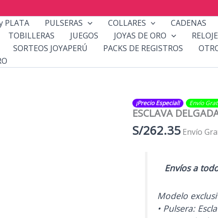
y PLATA
PULSERAS
COLLARES
CADENAS
TOBILLERAS
JUEGOS
JOYAS DE ORO
RELOJE
SORTEOS JOYAPERÚ
PACKS DE REGISTROS
OTR
RO
¡Precio Especial!
Envío Gratis​
ESCLAVA DELGAD
S/
262.35
Envío Gra
Envíos a tod
Modelo exclus
• Pulsera: Escl