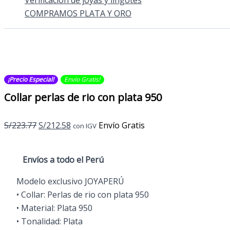
Verificación de joyas y lingotes
COMPRAMOS PLATA Y ORO
¡Precio Especial!
Envío Gratis​​​!
Collar perlas de rio con plata 950
El
El
S/
223.77
S/
212.58
Envío Gratis
con IGV
precio
precio
original
actual
Envíos a todo el
Perú
era:
es:
S/223.77.
S/212.58.
Modelo exclusivo JOYAPERÚ
• Collar: Perlas de rio con plata 950
• Material: Plata 950
• Tonalidad: Plata