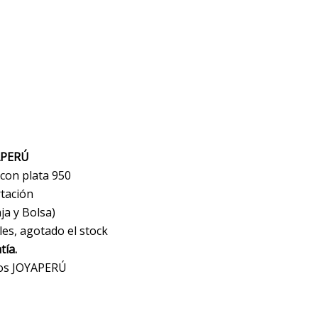
APERÚ
 con plata 950
tación
a y Bolsa)
les, agotado el stock
tía.
ios JOYAPERÚ