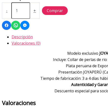
Collar
perlas
-
+
Comprar
de
rio
con
plata
950
Descripción
cantidad
Valoraciones (0)
Modelo exclusivo
JOY
Incluye: Collar de perlas de rio
Plata peruana de Expor
Presentación JOYAPERÚ (Caj
Tiempo de fabricación: 3 a 4 días hábi
Autenticidad y Garan
Descuento especial para soc
Valoraciones