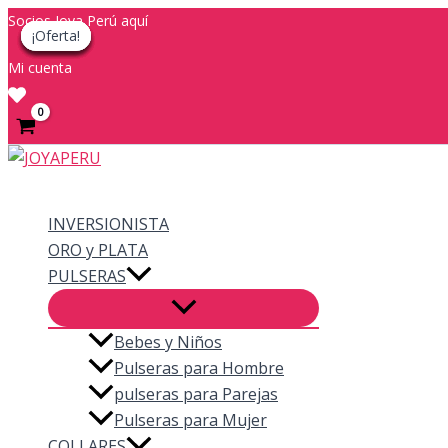
Ir
Socios Joya Perú aquí
¡Oferta!
¡Oferta!
¡Oferta!
¡Oferta!
¡Oferta!
¡Oferta!
¡Oferta!
al
Mi cuenta
contenido
Buscar
INVERSIONISTA
ORO y PLATA
PULSERAS
Bebes y Niños
Pulseras para Hombre
pulseras para Parejas
Pulseras para Mujer
COLLARES