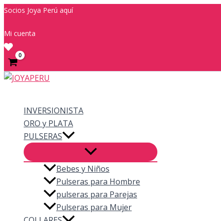
Ir
Socios Joya Perú aquí
al
Mi cuenta
contenido
Buscar
INVERSIONISTA
ORO y PLATA
PULSERAS
Bebes y Niños
Pulseras para Hombre
pulseras para Parejas
Pulseras para Mujer
COLLARES