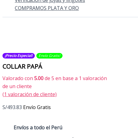
Verificación de joyas y lingotes
COMPRAMOS PLATA Y ORO
¡Precio Especial!
Envío Gratis​​​!
COLLAR PAPÁ
Valorado con
5.00
de 5 en base a
1
valoración
de un cliente
(
1
valoración de cliente)
S/
493.83
Envío Gratis
Envíos a todo el
Perú