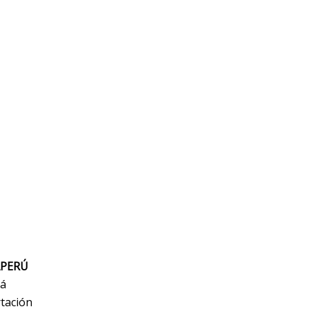
APERÚ
pá
tación