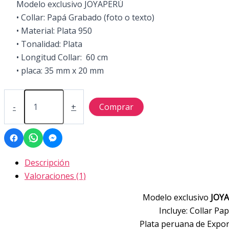
Modelo exclusivo JOYAPERÚ
• Collar: Papá Grabado (foto o texto)
• Material: Plata 950
• Tonalidad: Plata
• Longitud Collar: 60 cm
• placa: 35 mm x 20 mm
COLLAR
PAPÁ
-
+
Comprar
cantidad
Descripción
Valoraciones (1)
Modelo exclusivo
JOY
Incluye: Collar Pa
Plata peruana de Expor