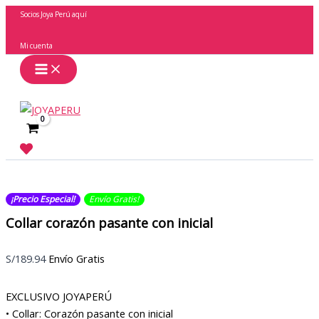
Ir
Socios Joya Perú aquí
al
contenido
Mi cuenta
Buscar
¡Precio Especial!
Envío Gratis​​​!
Collar corazón pasante con inicial
S/
189.94
Envío Gratis
EXCLUSIVO JOYAPERÚ
• Collar: Corazón pasante con inicial