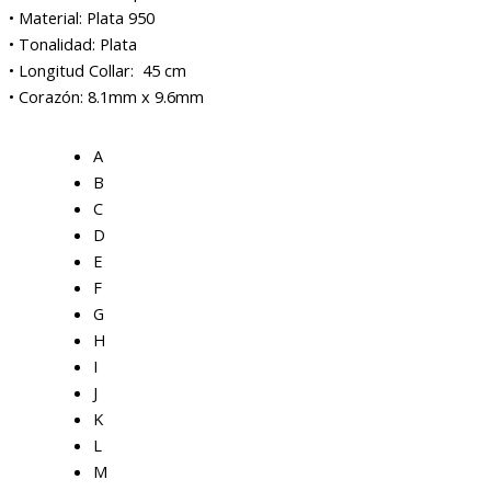
• Material: Plata 950
• Tonalidad: Plata
• Longitud Collar: 45 cm
• Corazón: 8.1mm x 9.6mm
A
B
C
D
E
F
G
H
I
J
K
L
M