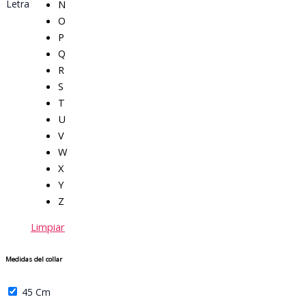
N
Letra
O
P
Q
R
S
T
U
V
W
X
Y
Z
Limpiar
Medidas del collar
45 Cm