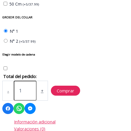
50 Cm
(
+
S/
37.99
)
GROSOR DEL COLLAR
N° 1
N° 2
(
+
S/
37.99
)
Elegir modelo de cadena
Total del pedido:
Collar
corazón
-
+
Comprar
pasante
con
inicial
cantidad
Información adicional
Valoraciones (0)