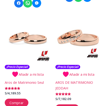
¡Precio Especial!
¡Precio Especial!
Añadir a mi lista
Añadir a mi lista
Aros de Matrimonio Seul
AROS DE MATRIMONIO
JEDDAH
Valorado
S/
4,189.55
con
5.00
Valorado
S/
7,182.09
de 5
con
Comprar
5.00