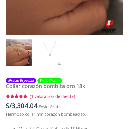
¡Precio Especial!
Envío Gratis​​​!
Collar corazón bombita oro 18k
(
1
valoración de cliente)
Valorado
1
S/
3,304.04
Envío Gratis
con
5.00
de 5 en
Hermoso collar minicorazón bombeadito.
base a
valoración
de un
cliente
Material: Oro auténtico de 18 kilates