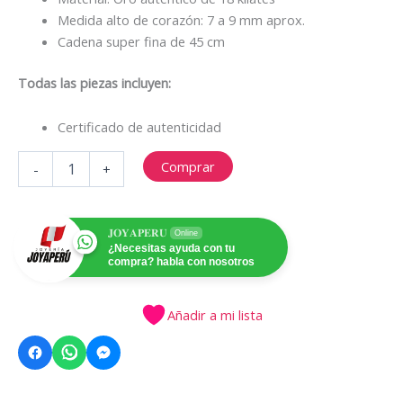
Medida alto de corazón: 7 a 9 mm aprox.
Cadena super fina de 45 cm
Todas las piezas incluyen:
Certificado de autenticidad
Collar
Comprar
-
+
corazón
bombita
oro
18k
𝐉𝐎𝐘𝐀𝐏𝐄𝐑𝐔
Online
cantidad
¿Necesitas ayuda con tu
compra? habla con nosotros
Añadir a mi lista