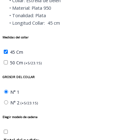
• Collar: Estrella de belén
S/115.74.
S/109.95.
• Material: Plata 950
• Tonalidad: Plata
• Longitud Collar: 45 cm
Medidas del collar
45 Cm
50 Cm
(
+
S/
23.15
)
GROSOR DEL COLLAR
N° 1
N° 2
(
+
S/
23.15
)
Elegir modelo de cadena