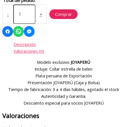
Total del pedido:
Collar
de
-
+
Comprar
plata
950
estrella
de
belen
Descripción
cantidad
Valoraciones (0)
Modelo exclusivo
JOYAPERÚ
Incluye: Collar estrella de belen
Plata peruana de Exportación
Presentación JOYAPERÚ (Caja y Bolsa)
Tiempo de fabricación: 3 a 4 días hábiles, agotado el stock
Autenticidad y Garantía.
Descuento especial para socios JOYAPERÚ
Valoraciones