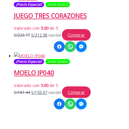
¡Precio Especial!
Envío Gratis​​​!
S/169.99.
S/161.49.
JUEGO TRES CORAZONES
Valorado con
5.00
de 5
El
El
S/
223.77
S/
212.58
Comprar
con IGV
precio
precio
original
actual
era:
es:
¡Precio Especial!
Envío Gratis​​​!
S/223.77.
S/212.58.
MOELO JP040
Valorado con
5.00
de 5
El
El
S/
161.44
S/
153.37
Comprar
con IGV
precio
precio
original
actual
era:
es:
S/161.44.
S/153.37.