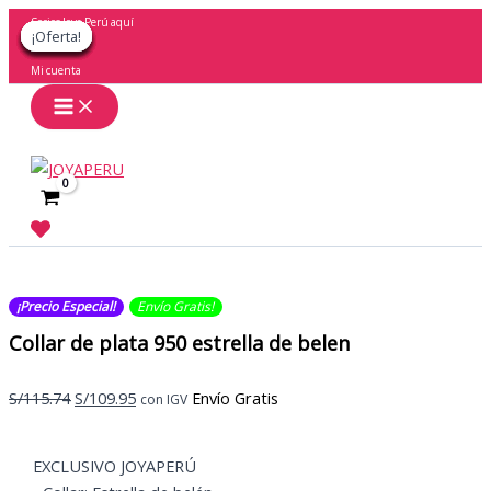
Ir
Socios Joya Perú aquí
¡Oferta!
¡Oferta!
¡Oferta!
¡Oferta!
¡Oferta!
¡Oferta!
¡Oferta!
¡Oferta!
¡Oferta!
al
contenido
Mi cuenta
Buscar
¡Precio Especial!
Envío Gratis​​​!
Collar de plata 950 estrella de belen
El
El
S/
115.74
S/
109.95
Envío Gratis
con IGV
precio
precio
original
actual
EXCLUSIVO JOYAPERÚ
era:
es: