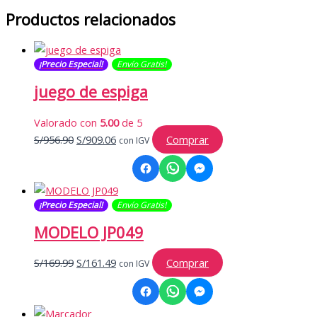
Productos relacionados
¡Precio Especial!
Envío Gratis​​​!
juego de espiga
Valorado con
5.00
de 5
El
El
S/
956.90
S/
909.06
Comprar
con IGV
precio
precio
original
actual
era:
es:
¡Precio Especial!
Envío Gratis​​​!
S/956.90.
S/909.06.
MODELO JP049
El
El
S/
169.99
S/
161.49
Comprar
con IGV
precio
precio
original
actual
era:
es: