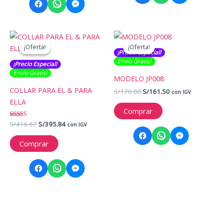
¡Oferta!
¡Oferta!
¡Oferta!
¡Oferta!
¡Precio Especial!
Envío Gratis​​​!
¡Precio Especial!
Envío Gratis​​​!
MODELO JP008
COLLAR PARA EL & PARA
El
El
S/
170.00
S/
161.50
con IGV
precio
precio
ELLA
original
actual
Comprar
era:
es:
El
El
Valorado
S/
416.67
S/
395.84
S/170.00.
S/161.50.
con IGV
con
precio
precio
5.00
original
actual
de 5
Comprar
era:
es:
S/416.67.
S/395.84.