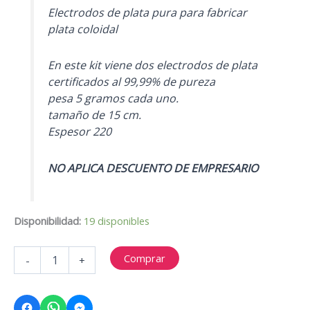
S/169.99.
S/149.99.
Electrodos de plata pura para fabricar
plata coloidal
En este kit viene dos electrodos de plata
certificados al 99,99% de pureza
pesa 5 gramos cada uno.
tamaño de 15 cm.
Espesor 220
NO APLICA DESCUENTO DE EMPRESARIO
Disponibilidad:
19 disponibles
BARRAS
Comprar
-
+
DE
PLATA
99.99%
pura