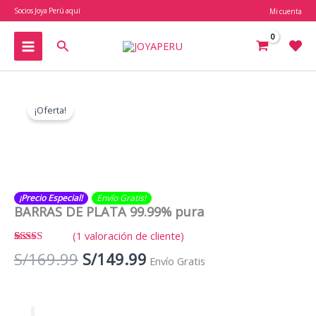
Ir
Socios Joya Perú aquí
Mi cuenta
al
contenido
Buscar
¡Oferta!
¡Precio Especial!
Envío Gratis​​​!
BARRAS DE PLATA 99.99% pura
(
1
valoración de cliente)
Valorado
1
El
El
S/
169.99
S/
149.99
Envío Gratis
con
5.00
de
5 en base a
precio
precio
valoración
original
actual
de un
cliente
era:
es: