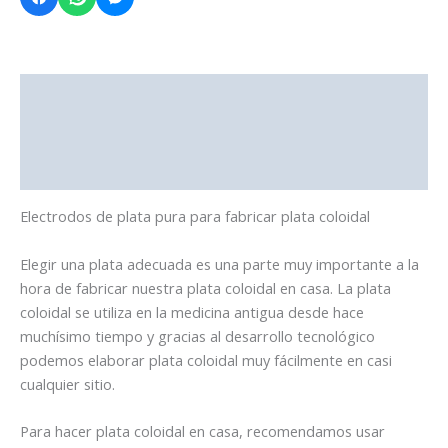
cantidad
Descripción
Información adicional
Valoraciones (1)
Electrodos de plata pura para fabricar plata coloidal
Elegir una plata adecuada es una parte muy importante a la
hora de fabricar nuestra plata coloidal en casa. La plata
coloidal se utiliza en la medicina antigua desde hace
muchísimo tiempo y gracias al desarrollo tecnológico
podemos elaborar plata coloidal muy fácilmente en casi
cualquier sitio.
Para hacer plata coloidal en casa, recomendamos usar