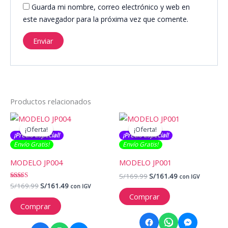
Guarda mi nombre, correo electrónico y web en
este navegador para la próxima vez que comente.
Productos relacionados
¡Oferta!
¡Oferta!
¡Oferta!
¡Oferta!
¡Precio Especial!
¡Precio Especial!
Envío Gratis​​​!
Envío Gratis​​​!
MODELO JP004
MODELO JP001
El
El
S/
169.99
S/
161.49
con IGV
precio
precio
El
El
Valorado
S/
169.99
S/
161.49
con IGV
con
original
actual
precio
precio
Comprar
5.00
era:
es:
original
actual
de 5
Comprar
S/169.99.
S/161.49.
era:
es:
S/169.99.
S/161.49.