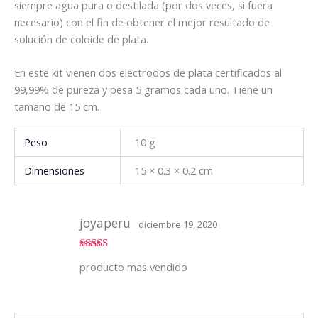
siempre agua pura o destilada (por dos veces, si fuera
necesario) con el fin de obtener el mejor resultado de
solución de coloide de plata.
En este kit vienen dos electrodos de plata certificados al
99,99% de pureza y pesa 5 gramos cada uno. Tiene un
tamaño de 15 cm.
Peso
10 g
Dimensiones
15 × 0.3 × 0.2 cm
joyaperu
diciembre 19, 2020
Valorado
producto mas vendido
con
5
de 5