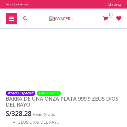
Ir
Socios Joya Perú aquí
Mi cuenta
al
contenido
Buscar
¡Precio Especial!
Envío Gratis​​​!
BARRA DE UNA ONZA PLATA 999.9 ZEUS DIOS
DEL RAYO
S/
328.28
Envío Gratis
ZEUS DIOS DEL RAYO