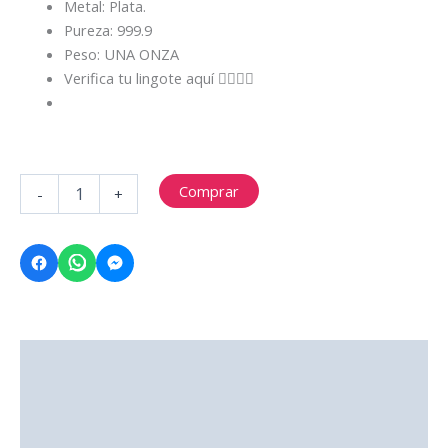
Metal: Plata.
Pureza: 999.9
Peso: UNA ONZA
Verifica tu lingote aquí 👇🏻🇵🇪
BARRA
Comprar
-
+
DE
UNA
ONZA
PLATA
999.9
ZEUS
DIOS
DEL
Descripción
RAYO
cantidad
Información adicional
Valoraciones (0)