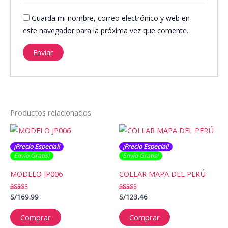
Guarda mi nombre, correo electrónico y web en
este navegador para la próxima vez que comente.
Productos relacionados
¡Precio Especial!
¡Precio Especial!
Envío Gratis​​​!
Envío Gratis​​​!
MODELO JP006
COLLAR MAPA DEL PERÚ
Valorado
S/
169.99
Valorado
S/
123.46
con
con
5.00
5.00
de 5
de 5
Comprar
Comprar