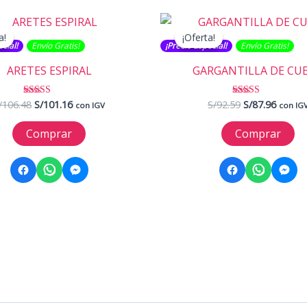
a!
a!
¡Oferta!
¡Oferta!
cial!
Envío Gratis​​​!
¡Precio Especial!
Envío Gratis​​​!
ARETES ESPIRAL
GARGANTILLA DE CU
El
El
El
El
/
106.48
S/
101.16
S/
92.59
S/
87.96
Valorado con
Valorado con
con IGV
con IG
5.00
5.00
precio
precio
precio
precio
de 5
de 5
original
actual
original
actual
Comprar
Comprar
era:
es:
era:
es:
S/106.48.
S/101.16.
S/92.59.
S/87.96