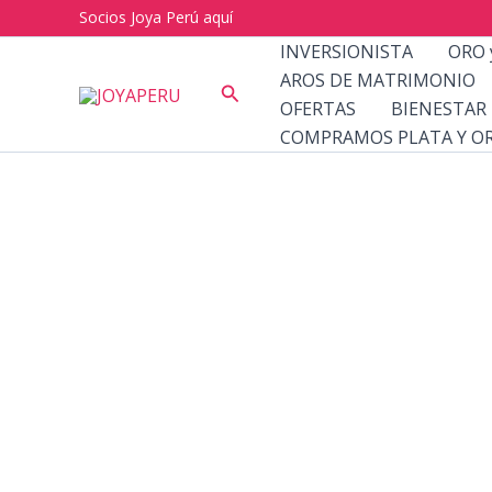
Ir
Socios Joya Perú aquí
al
INVERSIONISTA
ORO 
contenido
AROS DE MATRIMONIO
Buscar
OFERTAS
BIENESTAR
COMPRAMOS PLATA Y O