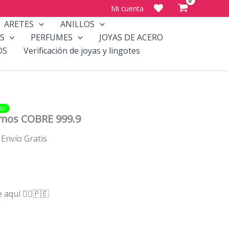
Mi cuenta
ARETES
ANILLOS
S
PERFUMES
JOYAS DE ACERO
OS
Verificación de joyas y lingotes
​​!
mos COBRE 999.9
Envío Gratis
te aquí
👇🏻
🇵🇪