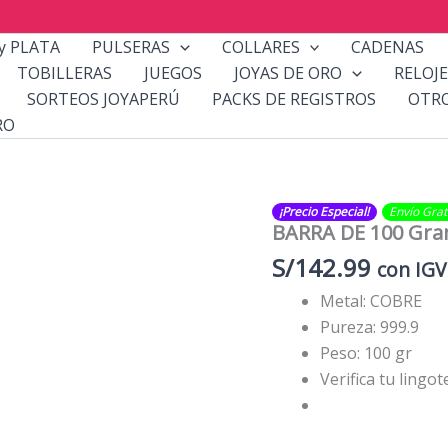
y PLATA
PULSERAS
COLLARES
CADENAS
TOBILLERAS
JUEGOS
JOYAS DE ORO
RELOJE
SORTEOS JOYAPERÚ
PACKS DE REGISTROS
OTR
RO
¡Precio Especial!
Envío Gratis​
BARRA DE 100 Gra
S/
142.99
con IGV
Metal: COBRE
Pureza: 999.9
Peso: 100 gr
Verifica tu lingo