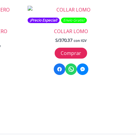
¡Precio Especial!
Envío Gratis​​​!
ERO
COLLAR LOMO
S/
370.37
con IGV
V
Comprar
.