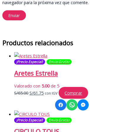
navegador para la próxima vez que comente.
Productos relacionados
¡Precio Especial!
Envío Gratis​​​!
Aretes Estrella
Valorado con
5.00
de 5
El
El
S/
65.00
S/
61.75
Comprar
con IGV
precio
precio
original
actual
era:
es:
¡Precio Especial!
Envío Gratis​​​!
S/65.00.
S/61.75.
CIRCULO TOUS