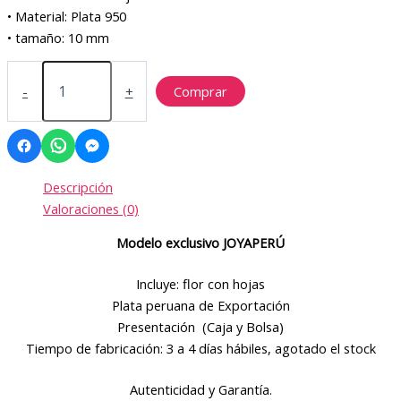
S/59.90.
S/56.91.
• Material: Plata 950
• tamaño: 10 mm
Aretes
flor
-
+
Comprar
con
hojas
reversible
cantidad
Descripción
Valoraciones (0)
Modelo exclusivo JOYAPERÚ
Incluye: flor con hojas
Plata peruana de Exportación
Presentación (Caja y Bolsa)
Tiempo de fabricación: 3 a 4 días hábiles, agotado el stock
Autenticidad y Garantía.