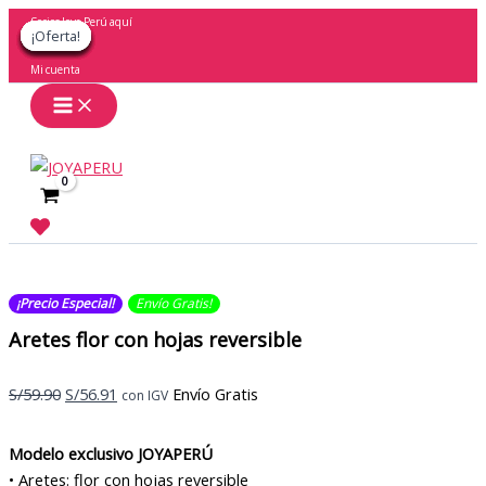
Ir
Socios Joya Perú aquí
¡Oferta!
¡Oferta!
¡Oferta!
¡Oferta!
¡Oferta!
¡Oferta!
¡Oferta!
¡Oferta!
¡Oferta!
al
contenido
Mi cuenta
Buscar
¡Precio Especial!
Envío Gratis​​​!
Aretes flor con hojas reversible
El
El
S/
59.90
S/
56.91
Envío Gratis
con IGV
precio
precio
original
actual
Modelo exclusivo JOYAPERÚ
era:
es:
• Aretes: flor con hojas reversible