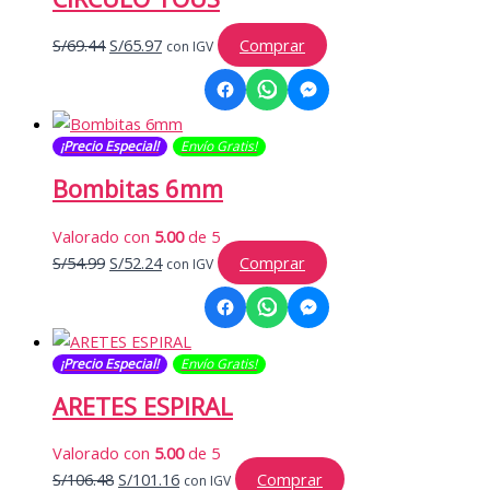
El
El
S/
69.44
S/
65.97
Comprar
con IGV
precio
precio
original
actual
era:
es:
¡Precio Especial!
Envío Gratis​​​!
S/69.44.
S/65.97.
Bombitas 6mm
Valorado con
5.00
de 5
El
El
S/
54.99
S/
52.24
Comprar
con IGV
precio
precio
original
actual
era:
es:
¡Precio Especial!
Envío Gratis​​​!
S/54.99.
S/52.24.
ARETES ESPIRAL
Valorado con
5.00
de 5
El
El
S/
106.48
S/
101.16
Comprar
con IGV