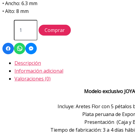
• Ancho: 6.3 mm
• Alto: 8 mm
Aretes
Flor
Comprar
con
5
pétalos
blanco
punto
Descripción
rojo
Información adicional
cantidad
Valoraciones (0)
Modelo exclusivo JOY
Incluye: Aretes Flor con 5 pétalos
Plata peruana de Expor
Presentación (Caja y 
Tiempo de fabricación: 3 a 4 días hábi