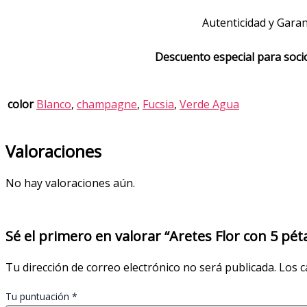
Autenticidad y Garan
Descuento especial para soc
color
Blanco
,
champagne
,
Fucsia
,
Verde Agua
Valoraciones
No hay valoraciones aún.
Sé el primero en valorar “Aretes Flor con 5 pét
Tu dirección de correo electrónico no será publicada.
Los c
Tu puntuación
*