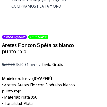
Verificación de joyas y lingotes
COMPRAMOS PLATA Y ORO
¡Precio Especial!
Envío Gratis​​​!
Aretes Flor con 5 pétalos blanco
punto rojo
El
El
S/
59.90
S/
56.91
Envío Gratis
con IGV
precio
precio
original
actual
Modelo exclusivo JOYAPERÚ
era:
es:
• Aretes: Aretes Flor con 5 pétalos blanco
S/59.90.
S/56.91.
punto rojo
• Material: Plata 950
• Tonalidad: Plata