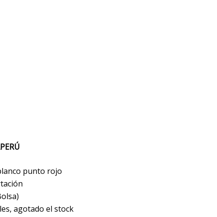
APERÚ
 blanco punto rojo
tación
Bolsa)
les, agotado el stock