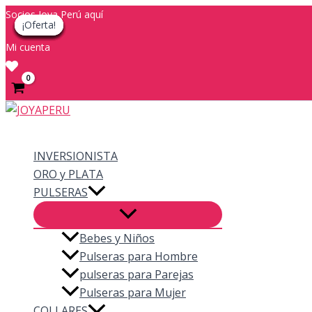
Ir
Socios Joya Perú aquí
¡Oferta!
¡Oferta!
¡Oferta!
¡Oferta!
¡Oferta!
¡Oferta!
¡Oferta!
¡Oferta!
¡Oferta!
al
Mi cuenta
contenido
Buscar
INVERSIONISTA
ORO y PLATA
PULSERAS
Bebes y Niños
Pulseras para Hombre
pulseras para Parejas
Pulseras para Mujer
COLLARES