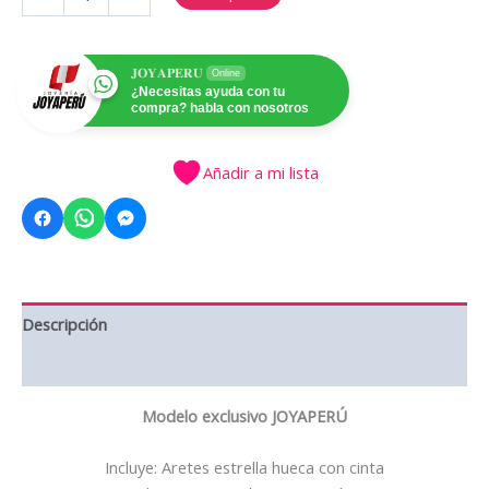
estrella
hueca
con
cinta
𝐉𝐎𝐘𝐀𝐏𝐄𝐑𝐔
Online
cantidad
¿Necesitas ayuda con tu
compra? habla con nosotros
Añadir a mi lista
Descripción
Valoraciones (1)
Modelo exclusivo JOYAPERÚ
Incluye: Aretes estrella hueca con cinta