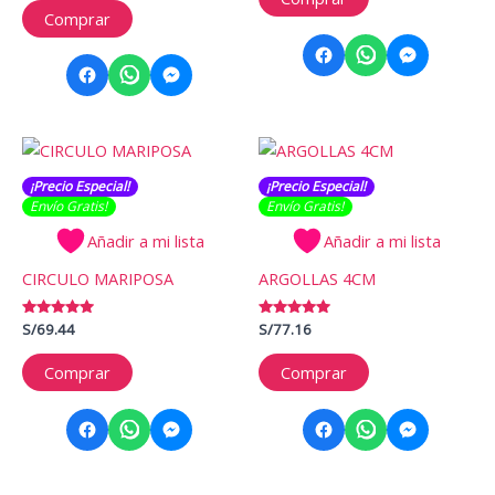
de 5
Comprar
¡Precio Especial!
¡Precio Especial!
Envío Gratis​​​!
Envío Gratis​​​!
Añadir a mi lista
Añadir a mi lista
CIRCULO MARIPOSA
ARGOLLAS 4CM
Valorado
S/
69.44
Valorado
S/
77.16
con
con
5.00
5.00
de 5
de 5
Comprar
Comprar