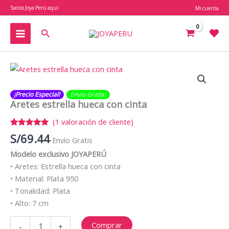
Ir
Socios Joya Perú aquí
Mi cuenta
al
contenido
Buscar
¡Precio Especial!
Envío Gratis​​​!
Aretes estrella hueca con cinta
(
1
valoración de cliente)
Valorado
1
S/
69.44
Envío Gratis
con
5.00
de 5 en
Modelo exclusivo JOYAPERÚ
base a
valoración
• Aretes: Estrella hueca con cinta
de un
cliente
• Material: Plata 950
• Tonalidad: Plata
• Alto: 7 cm
Aretes
Comprar
-
+