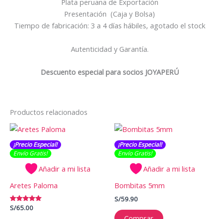
Plata peruana de Exportación
Presentación (Caja y Bolsa)
Tiempo de fabricación: 3 a 4 días hábiles, agotado el stock
Autenticidad y Garantía.
Descuento especial para socios JOYAPERÚ
Productos relacionados
¡Precio Especial!
¡Precio Especial!
Envío Gratis​​​!
Envío Gratis​​​!
Añadir a mi lista
Añadir a mi lista
Aretes Paloma
Bombitas 5mm
S/
59.90
Valorado
S/
65.00
con
Comprar
5.00