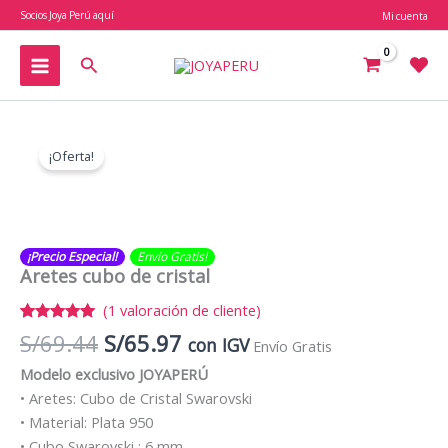
Ir
Socios Joya Perú aquí
Mi cuenta
al
contenido
Buscar
¡Oferta!
¡Precio Especial!
Envío Gratis​​​!
Aretes cubo de cristal
(
1
valoración de cliente)
Valorado
1
El
El
S/
69.44
S/
65.97
con IGV
Envío Gratis
con
5.00
de 5 en
precio
precio
Modelo exclusivo JOYAPERÚ
base a
original
actual
valoración
• Aretes: Cubo de Cristal Swarovski
de un
era:
es:
cliente
• Material: Plata 950
S/69.44.
S/65.97.
• Cubo Swarovski : 6 mm