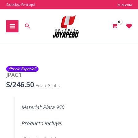
Ir
Socios Joya Perú aquí
Mi cuenta
al
contenido
Buscar
¡Precio Especial!
JPAC1
S/
246.50
Envío Gratis
Material: Plata 950
Producto incluye: