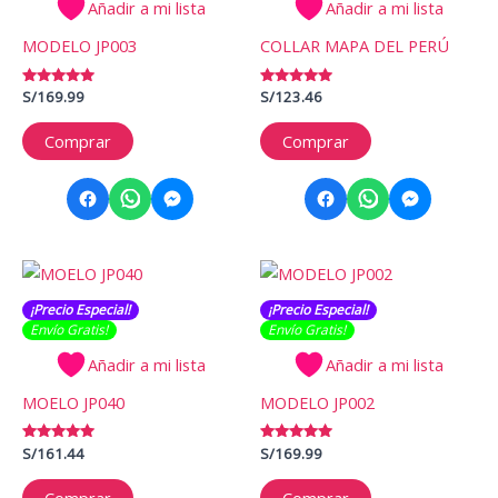
Añadir a mi lista
Añadir a mi lista
MODELO JP003
COLLAR MAPA DEL PERÚ
Valorado
S/
169.99
Valorado
S/
123.46
con
con
5.00
5.00
de 5
de 5
Comprar
Comprar
¡Precio Especial!
¡Precio Especial!
Envío Gratis​​​!
Envío Gratis​​​!
Añadir a mi lista
Añadir a mi lista
MOELO JP040
MODELO JP002
Valorado
S/
161.44
Valorado
S/
169.99
con
con
5.00
5.00
de 5
de 5
Comprar
Comprar