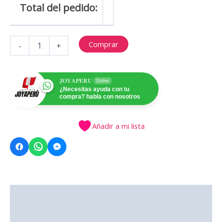
Total del pedido:
JPAC1
Comprar
-
+
cantidad
𝐉𝐎𝐘𝐀𝐏𝐄𝐑𝐔
Online
¿Necesitas ayuda con tu
compra? habla con nosotros
Añadir a mi lista
Descripción
Valoraciones (0)