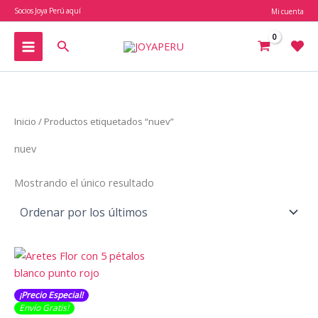
Ir
Socios Joya Perú aquí
Mi cuenta
al
contenido
Buscar
Inicio
/ Productos etiquetados “nuev”
nuev
Mostrando el único resultado
¡Precio Especial!
Envío Gratis​​​!