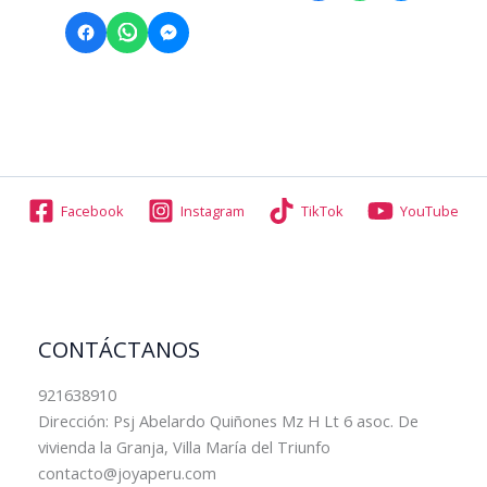
S/176.00.
S/167.20.
tiene
múltiples
variantes.
Las
opciones
se
pueden
elegir
Facebook
Instagram
TikTok
YouTube
en
la
página
de
producto
CONTÁCTANOS
921638910
Dirección: Psj Abelardo Quiñones Mz H Lt 6 asoc. De
vivienda la Granja, Villa María del Triunfo
contacto@joyaperu.com