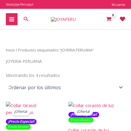
Ir
Socios Joya Perú aquí
Mi cuenta
al
contenido
Buscar
Inicio
/ Productos etiquetados “JOYERIA PERUANA”
JOYERIA PERUANA
Ordenado
Mostrando los 4 resultados
por
los
últimos
¡Oferta!
¡Oferta!
¡Precio Especial!
Envío Gratis​​​!
¡Precio Especial!
Envío Gratis​​​!
Collar corazón de luz