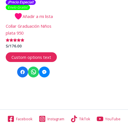
¡Precio Especial!
Envío Gratis​​​!
Añadir a mi lista
Collar Graduación Niños
plata 950
Valorado
S/
176.00
con
5.00
Este
de 5
Custom options text
producto
tiene
múltiples
variantes.
Las
opciones
se
pueden
elegir
Facebook
Instagram
TikTok
YouTube
en