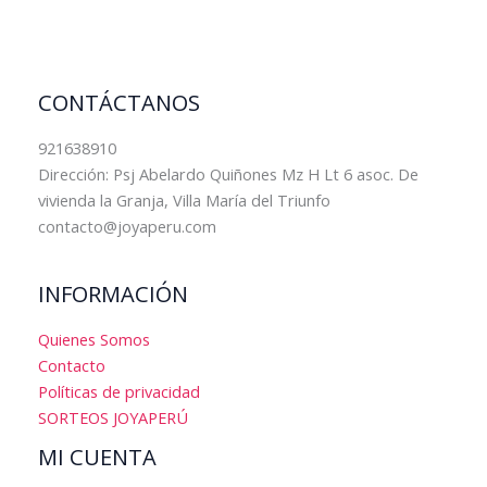
la
página
de
producto
CONTÁCTANOS
921638910
Dirección: Psj Abelardo Quiñones Mz H Lt 6 asoc. De
vivienda la Granja, Villa María del Triunfo
contacto@joyaperu.com
INFORMACIÓN
Quienes Somos
Contacto
Políticas de privacidad
SORTEOS JOYAPERÚ
MI CUENTA