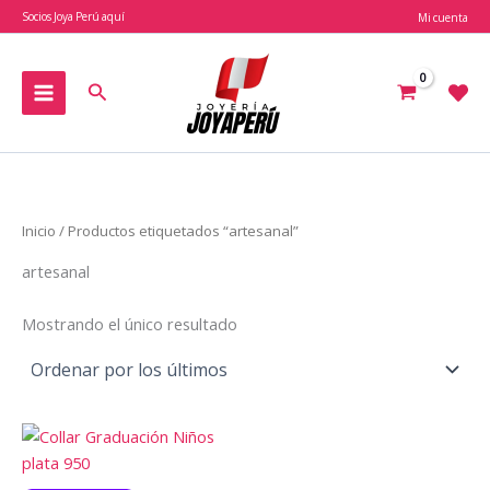
Ir
Socios Joya Perú aquí
Mi cuenta
al
contenido
Buscar
Inicio
/ Productos etiquetados “artesanal”
artesanal
Mostrando el único resultado